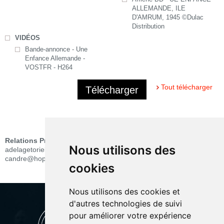
ALLEMANDE, ILE
D'AMRUM, 1945 ©Dulac
Distribution
VIDÉOS
Bande-annonce - Une
Enfance Allemande -
VOSTFR - H264
Tout télécharger
Télécharger
PRESSE
Relations Presse :
PRESSE Alexis DELAGE
Nous utilisons des
adelagetoriel@hopscotchcinema.fr & André Clarisse
candre@hopscotchcinema.fr
cookies
Nous utilisons des cookies et
d'autres technologies de suivi
pour améliorer votre expérience