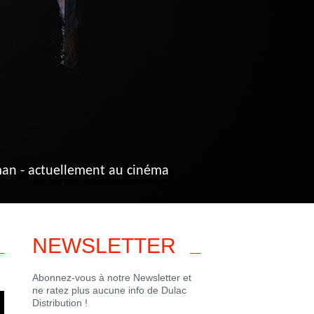
gh - actuellement au cinéma
NEWSLETTER
Abonnez-vous à notre Newsletter et
ne ratez plus aucune info de Dulac
Distribution !