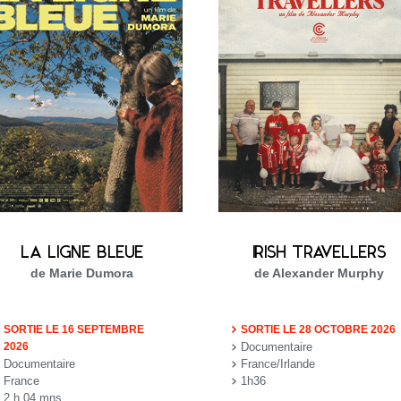
LA LIGNE BLEUE
IRISH TRAVELLERS
de Marie Dumora
de Alexander Murphy
SORTIE LE 16 SEPTEMBRE
SORTIE LE 28 OCTOBRE 2026
2026
Documentaire
Documentaire
France/Irlande
France
1h36
2 h 04 mns