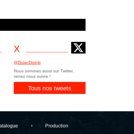
X
@DulacDistrib
Nous sommes aussi sur Twitter,
venez nous suivre !
Tous nos tweets
atalogue
Production