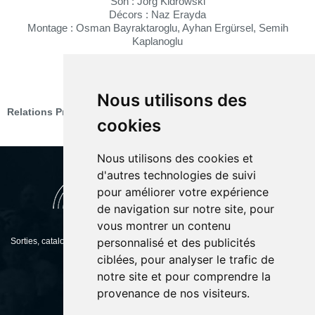
Son : Jörg Kidrowski
Décors : Naz Erayda
Montage : Osman Bayraktaroglu, Ayhan Ergürsel, Semih
Kaplanoglu
PRESSE
Nous utilisons des
Relations Presse :
matilde incerti matilde.incerti@free.fr
cookies
Nous utilisons des cookies et
d'autres technologies de suivi
pour améliorer votre expérience
de navigation sur notre site, pour
vous montrer un contenu
personnalisé et des publicités
Sorties, catalogue, présentation, retrouvez toutes les informations concernant
Dulac Distribution.
ciblées, pour analyser le trafic de
notre site et pour comprendre la
provenance de nos visiteurs.