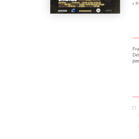
Po
Fra
Dén
pas