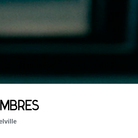
OMBRES
lville