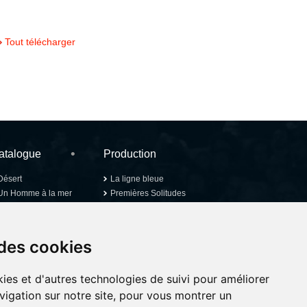
Tout télécharger
atalogue
Production
Désert
La ligne bleue
Un Homme à la mer
Premières Solitudes
Les Princes
La Particule humaine
Un Monde entre nous
3 jours à Quiberon
Les Nuits Fauves
L'ordre des choses
 des cookies
Irish Travellers
Ana, mon amour
Hannah Arendt
ies et d'autres technologies de suivi pour améliorer
Derniers jours à
Jérusalem
vigation sur notre site, pour vous montrer un