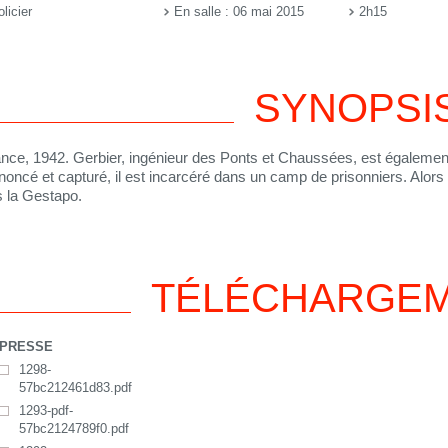
licier
En salle : 06 mai 2015
2h15
SYNOPSI
nce, 1942. Gerbier, ingénieur des Ponts et Chaussées, est également
oncé et capturé, il est incarcéré dans un camp de prisonniers. Alors q
 la Gestapo.
TÉLÉCHARGE
PRESSE
1298-
57bc212461d83.pdf
1293-pdf-
57bc2124789f0.pdf