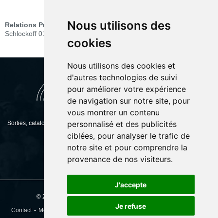
PRESSE
Nous utilisons des
Relations Presse :
RSCOM Jessica Bergstein-Collay et Robert
Schlockoff 01 47 38 14 02 - rscom@noos.fr
cookies
Nous utilisons des cookies et
d'autres technologies de suivi
pour améliorer votre expérience
de navigation sur notre site, pour
vous montrer un contenu
personnalisé et des publicités
Sorties, catalogue, présentation, retrouvez toutes les informations concernant
Dulac Distribution.
ciblées, pour analyser le trafic de
notre site et pour comprendre la
provenance de nos visiteurs.
J'accepte
© 2026 - DULAC DISTRIBUTION - Tous droits réservés
Je refuse
Contact
Mentions légales
Crédits
Gérer mes préfèrences de cookies